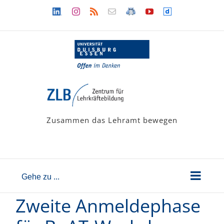
Zum
Linkedin
Instagram
Rss
Newsletter
LehramtsWiki
YouTube
Dailymotion
Inhalt
springen
Zusammen das Lehramt bewegen
Gehe zu ...
Zweite Anmeldephase