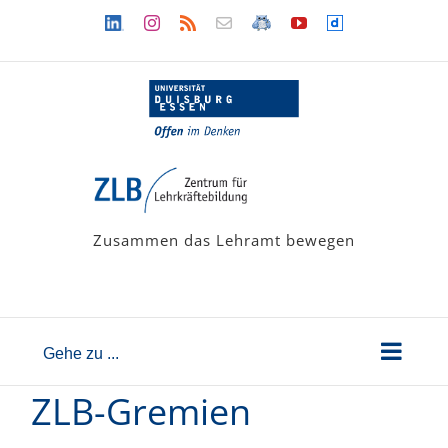
Zum
Linkedin
Instagram
Rss
Newsletter
LehramtsWiki
YouTube
Dailymotion
Inhalt
springen
Zusammen das Lehramt bewegen
Gehe zu ...
ZLB-Gremien