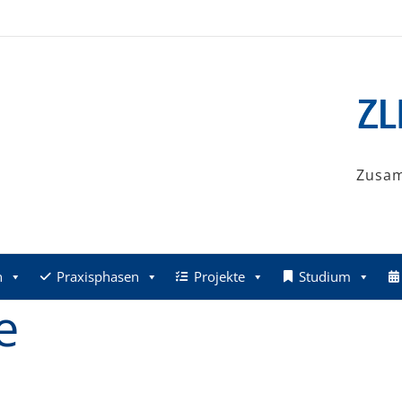
Zusa
n
Praxisphasen
Projekte
Studium
e