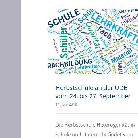
Herbstschule an der UDE vom 24. bis 27. September
Herbstschule an der UDE
vom 24. bis 27. September
11. Juni 2018
Die Herbstschule Heterogenität in
Schule und Unterricht findet vom