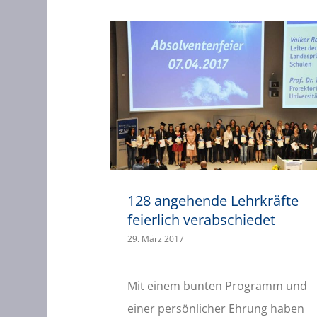
128 angehende Lehrkräfte feierlich verabschiedet
128 angehende Lehrkräfte
feierlich verabschiedet
29. März 2017
Mit einem bunten Programm und
einer persönlicher Ehrung haben