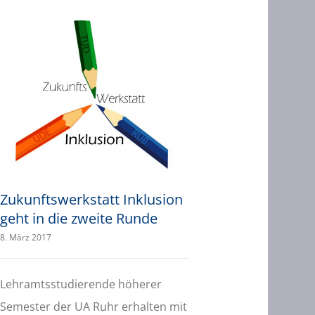
Zukunftswerkstatt Inklusion geht in die zweite Runde
Zukunftswerkstatt Inklusion
Zukunftswerkstatt Inklusion
geht in die zweite Runde
8. März 2017
Lehramtsstudierende höherer
Semester der UA Ruhr erhalten mit