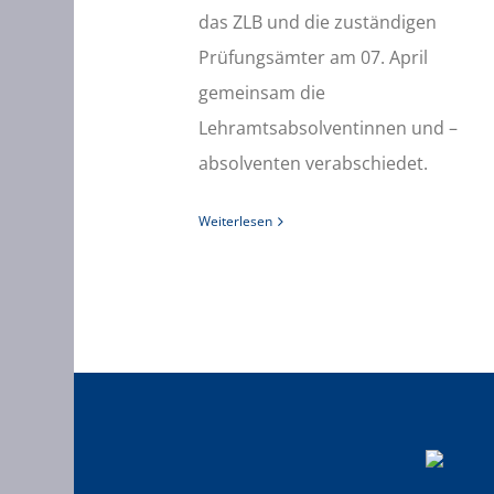
das ZLB und die zuständigen
Prüfungsämter am 07. April
gemeinsam die
Lehramtsabsolventinnen und –
absolventen verabschiedet.
Weiterlesen