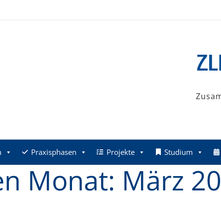
Zusa
n
Praxisphasen
Projekte
Studium
den Monat:
März 2