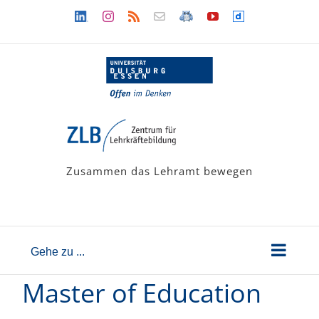
Zum
Linkedin
Instagram
Rss
Newsletter
LehramtsWiki
YouTube
Dailymotion
Inhalt
springen
Zusammen das Lehramt bewegen
Gehe zu ...
Master of Education