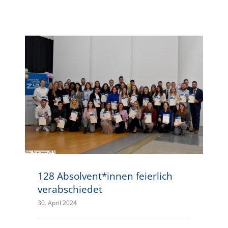
128 Absolvent*innen feierlich verabschiedet
128 Absolvent*innen feierlich
verabschiedet
30. April 2024