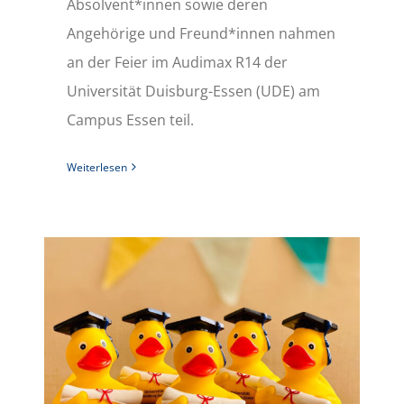
Absolvent*innen sowie deren
Angehörige und Freund*innen nahmen
an der Feier im Audimax R14 der
Universität Duisburg-Essen (UDE) am
Campus Essen teil.
Weiterlesen
Abschlussfeier für Lehramtsabsolvent*innen am 27. Oktober 2023