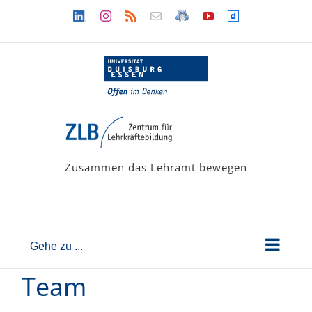
Zum
Linkedin
Instagram
Rss
Newsletter
LehramtsWiki
YouTube
Dailymotion
Inhalt
springen
Zusammen das Lehramt bewegen
Gehe zu ...
Team