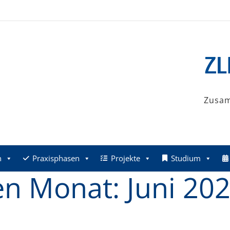
Zusa
n
Praxisphasen
Projekte
Studium
den Monat:
Juni 20