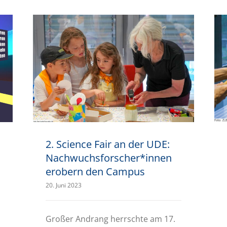
2. Science Fair an der UDE: Nachwuchsforscher*innen erobern den Campus
2. Science Fair an der UDE:
Nachwuchsforscher*innen
erobern den Campus
20. Juni 2023
Großer Andrang herrschte am 17.