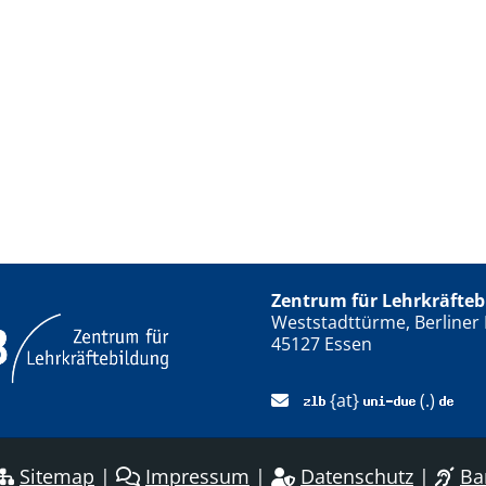
Zentrum für Lehrkräfteb
Weststadttürme, Berliner 
45127 Essen
{at}
(.)
Sitemap
|
Impressum
|
Datenschutz
|
Bar