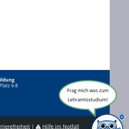
ildung
Platz 6-8
Frag mich was zum
Lehramtsstudium!
rierefreiheit
|
Hilfe im Notfall