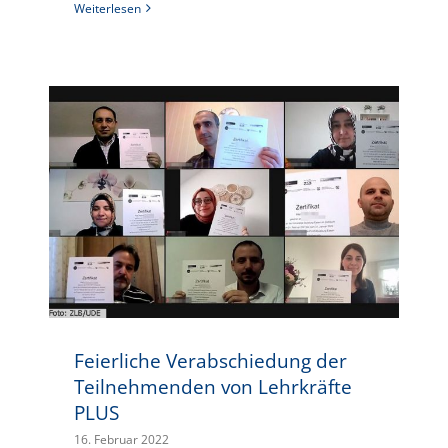
Weiterlesen
Feierliche Verabschiedung der Teilnehmenden von Lehrkräfte PLUS
Feierliche Verabschiedung der
Teilnehmenden von Lehrkräfte
PLUS
16. Februar 2022