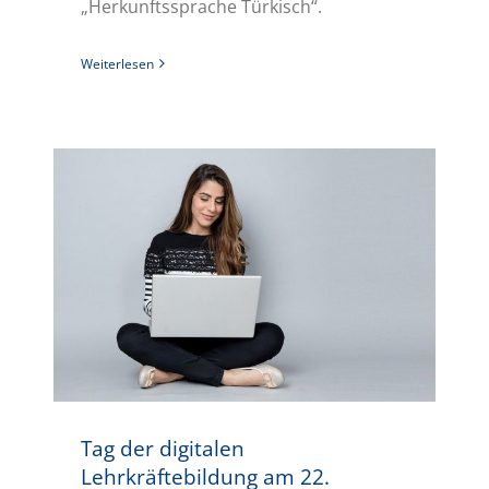
„Herkunftssprache Türkisch“.
Weiterlesen
Tag der digitalen Lehrkräftebildung am 22. Februar 2022
Tag der digitalen
Lehrkräftebildung am 22.