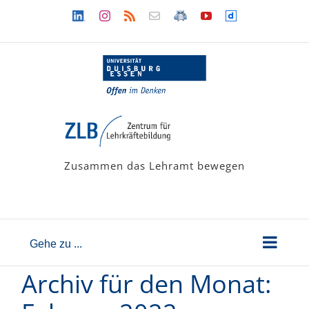
Zum
Linkedin
Instagram
Rss
Newsletter
LehramtsWiki
YouTube
Dailymotion
Inhalt
springen
Zusammen das Lehramt bewegen
Gehe zu ...
Archiv für den Monat: