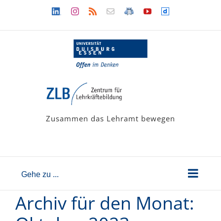
Zum
Linkedin
Instagram
Rss
Newsletter
LehramtsWiki
YouTube
Dailymotion
Inhalt
springen
Zusammen das Lehramt bewegen
Gehe zu ...
Archiv für den Monat: