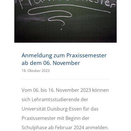
Anmeldung zum Praxissemester ab dem 06. November
Anmeldung zum Praxissemester
ab dem 06. November
18. Oktober 2023
Vom 06. bis 16. November 2023 können
sich Lehramtsstudierende der
Universität Duisburg-Essen für das
Praxissemester mit Beginn der
Schulphase ab Februar 2024 anmelden.