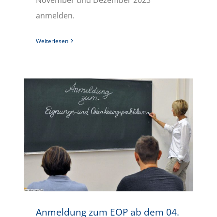
anmelden.
Weiterlesen
Anmeldung zum EOP ab dem 04. Oktober 2023
Anmeldung zum EOP ab dem 04.