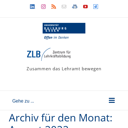
Zum
Linkedin
Instagram
Rss
Newsletter
LehramtsWiki
YouTube
Dailymotion
Inhalt
springen
Zusammen das Lehramt bewegen
Gehe zu ...
Archiv für den Monat: