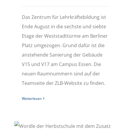
Das Zentrum für Lehrkräftebildung ist
Ende August in die sechste und siebte
Etage der Weststadttürme am Berliner
Platz umgezogen. Grund dafür ist die
anstehende Sanierung der Gebäude
V15 und V17 am Campus Essen. Die
neuen Raumnummern sind auf der
Teamseite der ZLB-Website zu finden.
Weiterlesen
Herbstschule Heterogenität und Zukunftswerkstatt Inklusion und Digitalisierung finden nicht statt