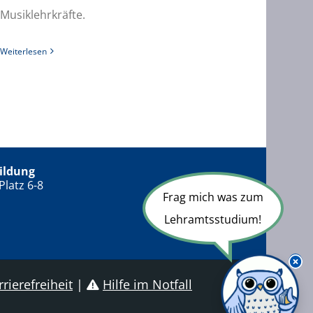
Musiklehrkräfte.
Weiterlesen
ildung
Platz 6-8
Frag mich was zum
Lehramtsstudium!
rierefreiheit
|
Hilfe im Notfall