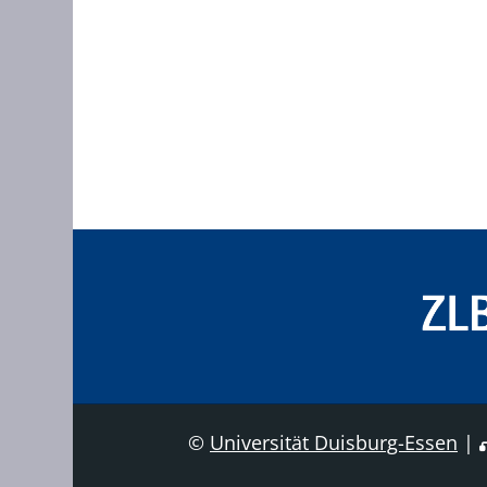
©
Universität Duisburg-Essen
|