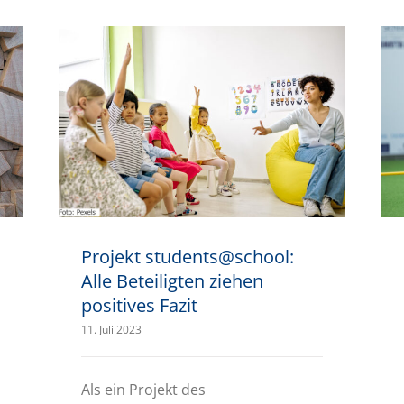
Projekt students@school: Alle Beteiligten ziehen positives Fazit
Projekt students@school:
Alle Beteiligten ziehen
positives Fazit
11. Juli 2023
Als ein Projekt des