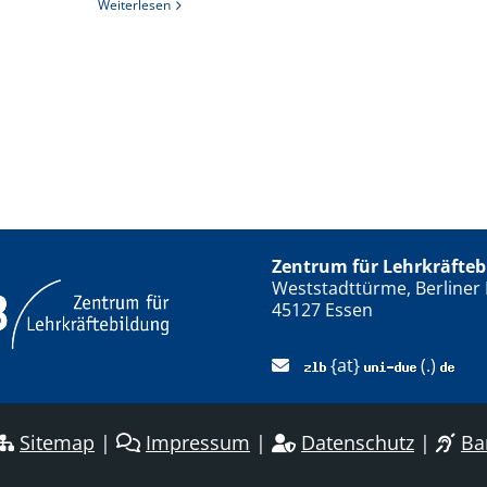
Weiterlesen
Zentrum für Lehrkräfteb
Weststadttürme, Berliner 
45127 Essen
{at}
(.)
Sitemap
|
Impressum
|
Datenschutz
|
Bar