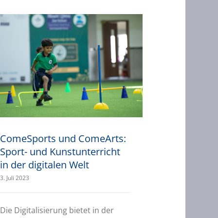
ComeSports und ComeArts: Sport- und Kunstunterricht in der digitalen Welt
ComeSports und ComeArts:
Sport- und Kunstunterricht
in der digitalen Welt
3. Juli 2023
Die Digitalisierung bietet in der