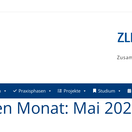
Zusa
n
Praxisphasen
Projekte
Studium
den Monat:
Mai 20