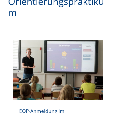
Orientierungspraktiku
m
EOP-Anmeldung im Wintersemester 2025/26
EOP-Anmeldung im