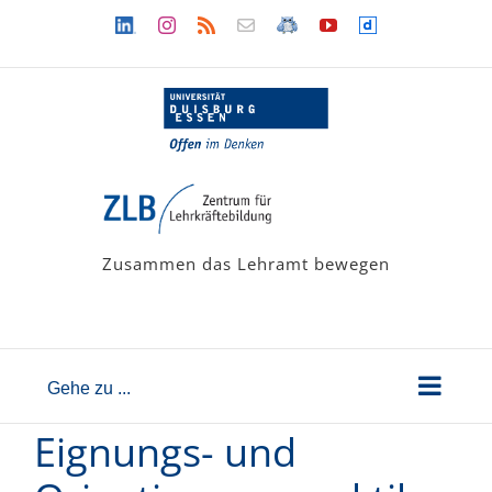
Zum
Linkedin
Instagram
Rss
Newsletter
LehramtsWiki
YouTube
Dailymotion
Inhalt
springen
Zusammen das Lehramt bewegen
Gehe zu ...
Eignungs- und