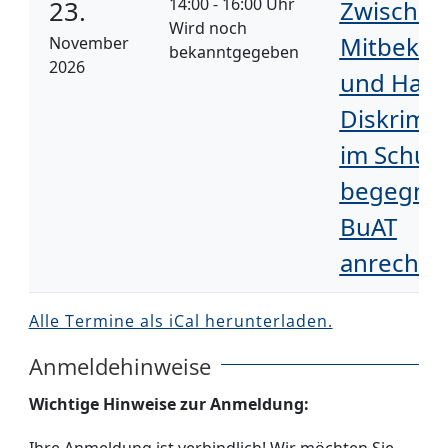
14:00 - 16:00 Uhr
23.
Zwischen
Wird noch
Mitbeko
November
bekanntgegeben
2026
und Hand
Diskrimi
im Schula
begegnen
BuAT
anrechen
Alle Termine als iCal herunterladen.
Anmeldehinweise
Wichtige Hinweise zur Anmeldung: