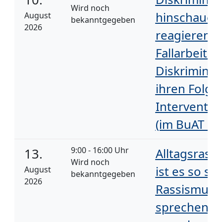
Wird noch
hinschauen
August
bekanntgegeben
2026
reagieren –
Fallarbeit z
Diskriminie
ihren Folge
Interventio
(im BuAT a
9:00 - 16:00 Uhr
13.
Alltagsras
Wird noch
ist es so sc
August
bekanntgegeben
2026
Rassismus(
sprechen? 