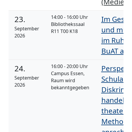
(Medien)
14:00 - 16:00 Uhr
23.
Im Gespr
Bibliothekssaal
und musl
September
R11 T00 K18
2026
im Ruhrg
BuAT anr
16:00 - 20:00 Uhr
24.
Perspekt
Campus Essen,
Schulallt
September
Raum wird
2026
bekanntgegeben
Diskrimi
handeln 
theaterp
Methode
anrechen