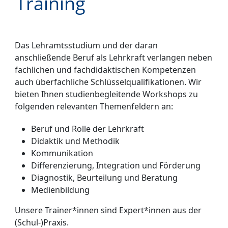
Training
Das Lehramts­studium und der daran
anschließende Beruf als Lehrkraft ver­langen neben
fach­lichen und fach­didaktischen Kom­petenzen
auch über­fachliche Schlüssel­quali­fikationen. Wir
bieten Ihnen studien­begleitende Work­shops zu
folgenden relevanten Themen­feldern an:
Beruf und Rolle der Lehrkraft
Didaktik und Methodik
Kommunikation
Differenzierung, Integration und Förderung
Diagnostik, Beurteilung und Beratung
Medienbildung
Unsere Trainer*innen sind Expert*innen aus der
(Schul-)Praxis.