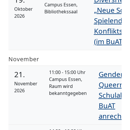
Campus Essen,
„Neue Schu
Oktober
Bibliothekssaal
2026
Spielend si
Konfliktsi
(im BuAT a
November
11:00 - 15:00 Uhr
21.
Gender 
Campus Essen,
Queernes
November
Raum wird
2026
bekanntgegeben
Schulallt
BuAT
anrechen