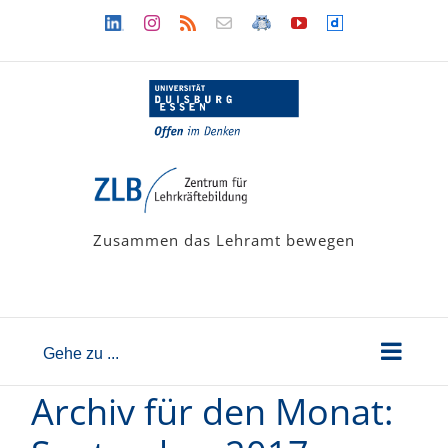
Zum
Linkedin
Instagram
Rss
Newsletter
LehramtsWiki
YouTube
Dailymotion
Inhalt
springen
Zusammen das Lehramt bewegen
Gehe zu ...
Archiv für den Monat: