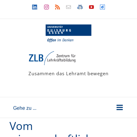
Zum
Linkedin
Instagram
Rss
Newsletter
LehramtsWiki
YouTube
Dailymotion
Inhalt
springen
Zusammen das Lehramt bewegen
Gehe zu ...
Vom