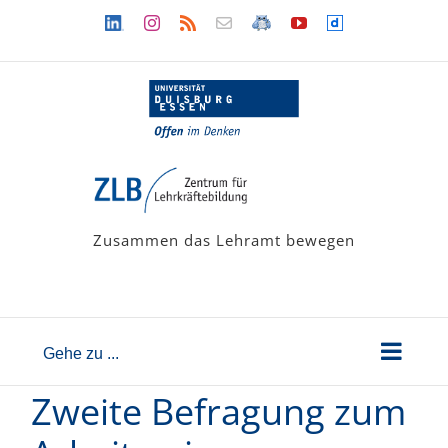
Zum
Linkedin
Instagram
Rss
Newsletter
LehramtsWiki
YouTube
Dailymotion
Inhalt
springen
Zusammen das Lehramt bewegen
Gehe zu ...
Zweite Befragung zum