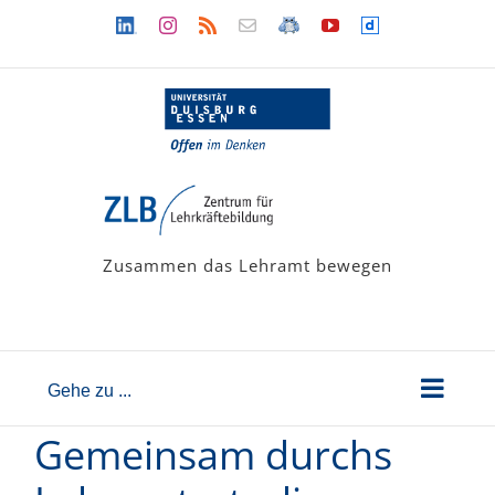
Zum
Linkedin
Instagram
Rss
Newsletter
LehramtsWiki
YouTube
Dailymotion
Inhalt
springen
Zusammen das Lehramt bewegen
Gehe zu ...
Gemeinsam durchs