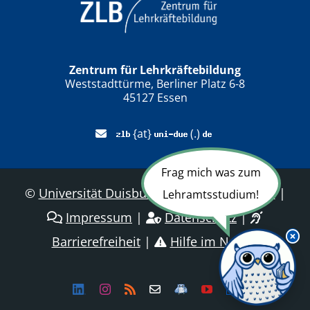
Zentrum für Lehrkräftebildung
Weststadttürme, Berliner Platz 6-8
45127 Essen
{at}
(.)
Frag mich was zum
©
Universität Duisburg-Essen
|
Sitemap
|
Lehramtsstudium!
Impressum
|
Datenschutz
|
Barrierefreiheit
|
Hilfe im Notfall
Linkedin
Instagram
Rss
Newsletter
LehramtsWiki
YouTube
Dailymotion