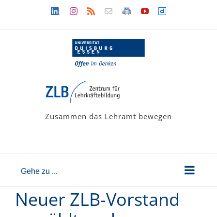
Zum
Linkedin
Instagram
Rss
Newsletter
LehramtsWiki
YouTube
Dailymotion
Inhalt
springen
Zusammen das Lehramt bewegen
Gehe zu ...
Neuer ZLB-Vorstand