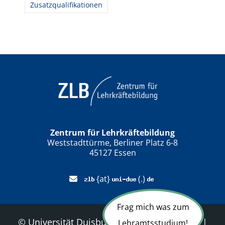
Zusatzqualifikationen
Zentrum für Lehrkräftebildung
Weststadttürme, Berliner Platz 6-8
45127 Essen
{at}
(.)
Frag mich was zum
©
Universität Duisburg-Essen
|
Sitemap
|
Lehramtsstudium!