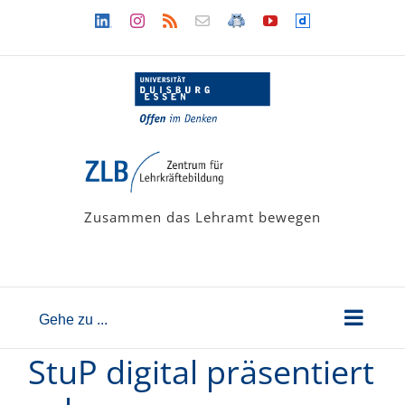
Zum
Linkedin
Instagram
Rss
Newsletter
LehramtsWiki
YouTube
Dailymotion
Inhalt
springen
Zusammen das Lehramt bewegen
Gehe zu ...
StuP digital präsentiert