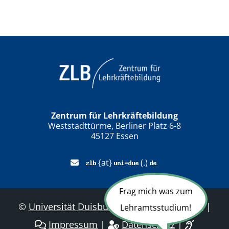
Zentrum für Lehrkräftebildung
Weststadttürme, Berliner Platz 6-8
45127 Essen
{at}
(.)
Frag mich was zum
©
Universität Duisburg-Essen
|
Sitemap
|
Lehramtsstudium!
Impressum
|
Datenschutz
|