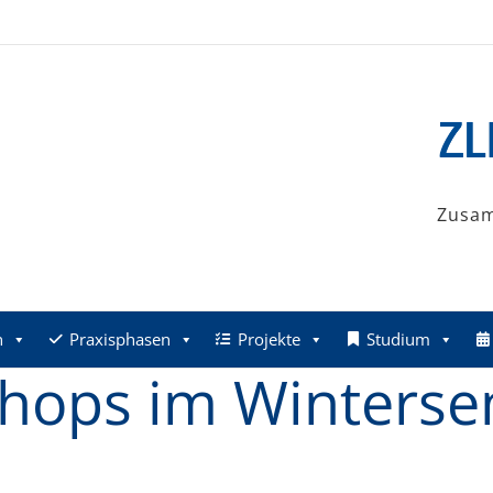
Zusa
n
Praxisphasen
Projekte
Studium
hops im Winterse