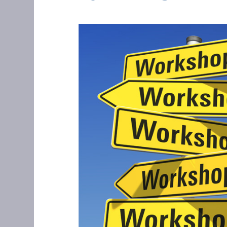
Zeige
grösseres
Bild