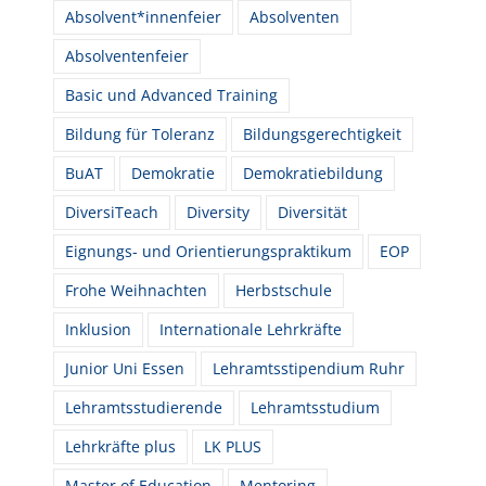
Absolvent*innenfeier
Absolventen
Absolventenfeier
Basic und Advanced Training
Bildung für Toleranz
Bildungsgerechtigkeit
BuAT
Demokratie
Demokratiebildung
DiversiTeach
Diversity
Diversität
Eignungs- und Orientierungspraktikum
EOP
Frohe Weihnachten
Herbstschule
Inklusion
Internationale Lehrkräfte
Junior Uni Essen
Lehramtsstipendium Ruhr
Lehramtsstudierende
Lehramtsstudium
Lehrkräfte plus
LK PLUS
Master of Education
Mentoring