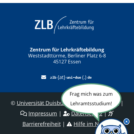
Zentrum für Lehrkräftebildung
Weststadttürme, Berliner Platz 6-8
45127 Essen
{at}
(.)
Frag mich was zum
©
Universität Duisburg-Essen
|
Sitemap
|
Lehramtsstudium!
Impressum
|
Datenschutz
|
Barrierefreiheit
|
Hilfe im Notfall