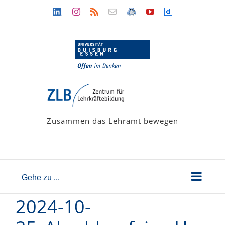
Zum
Linkedin
Instagram
Rss
Newsletter
LehramtsWiki
YouTube
Dailymotion
Inhalt
springen
Zusammen das Lehramt bewegen
Gehe zu ...
2024-10-