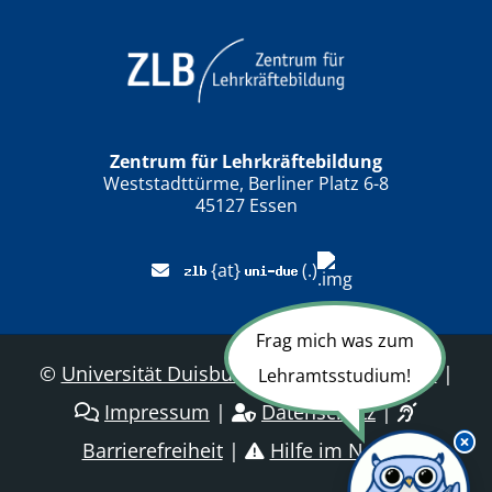
Zentrum für Lehrkräftebildung
Weststadttürme, Berliner Platz 6-8
45127 Essen
{at}
(.)
Frag mich was zum
©
Universität Duisburg-Essen
|
Sitemap
|
Lehramtsstudium!
Impressum
|
Datenschutz
|
Barrierefreiheit
|
Hilfe im Notfall