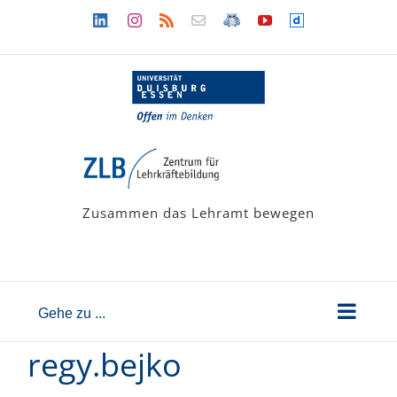
Zum
Linkedin
Instagram
Rss
Newsletter
LehramtsWiki
YouTube
Dailymotion
Inhalt
springen
Zusammen das Lehramt bewegen
Gehe zu ...
regy.bejko