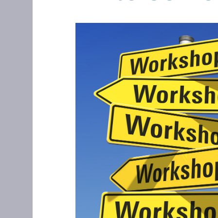
Zeige
grösseres
Bild