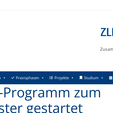
Zusa
n
Praxisphasen
Projekte
Studium
-Programm zum
ter gestartet