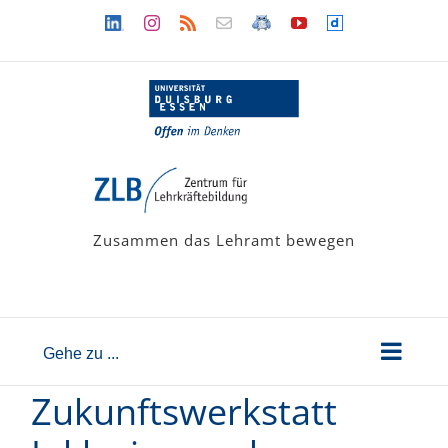
Zum
Linkedin
Instagram
Rss
Newsletter
LehramtsWiki
YouTube
Dailymotion
Inhalt
springen
Zusammen das Lehramt bewegen
Gehe zu ...
Zukunftswerkstatt