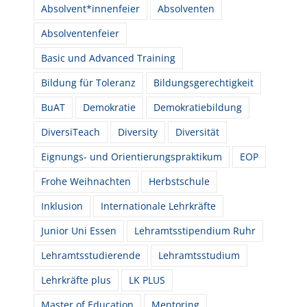
Absolvent*innenfeier
Absolventen
Absolventenfeier
Basic und Advanced Training
Bildung für Toleranz
Bildungsgerechtigkeit
BuAT
Demokratie
Demokratiebildung
DiversiTeach
Diversity
Diversität
Eignungs- und Orientierungspraktikum
EOP
Frohe Weihnachten
Herbstschule
Inklusion
Internationale Lehrkräfte
Junior Uni Essen
Lehramtsstipendium Ruhr
Lehramtsstudierende
Lehramtsstudium
Lehrkräfte plus
LK PLUS
Master of Education
Mentoring