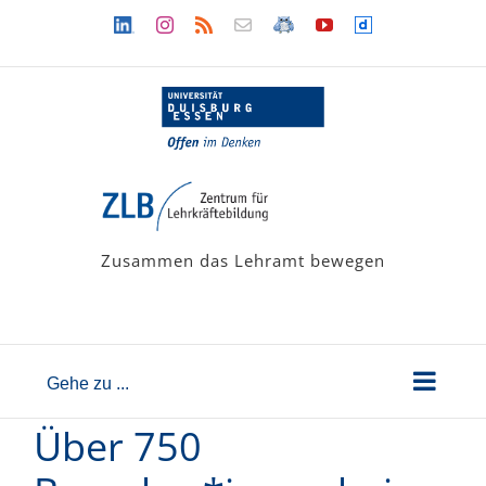
Zum
Linkedin
Instagram
Rss
Newsletter
LehramtsWiki
YouTube
Dailymotion
Inhalt
springen
Zusammen das Lehramt bewegen
Gehe zu ...
Über 750