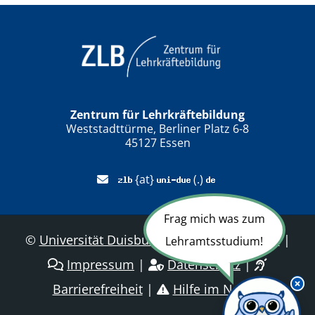
Zentrum für Lehrkräftebildung
Weststadttürme, Berliner Platz 6-8
45127 Essen
{at}
(.)
Frag mich was zum
©
Universität Duisburg-Essen
|
Sitemap
|
Lehramtsstudium!
Impressum
|
Datenschutz
|
Barrierefreiheit
|
Hilfe im Notfall