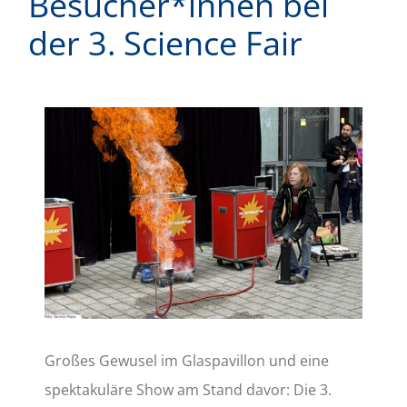
Besucher*innen bei
der 3. Science Fair
Zeige
grösseres
Bild
Großes Gewusel im Glaspavillon und eine
spektakuläre Show am Stand davor: Die 3.