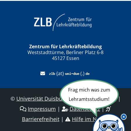
Zentrum für Lehrkräftebildung
Weststadttürme, Berliner Platz 6-8
45127 Essen
{at}
(.)
Frag mich was zum
©
Universität Duisburg-Essen
|
Sitemap
|
Lehramtsstudium!
Impressum
|
Datenschutz
|
Barrierefreiheit
|
Hilfe im Notfall