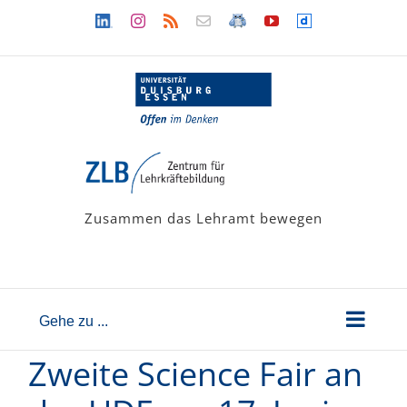
Zum
Linkedin
Instagram
Rss
Newsletter
LehramtsWiki
YouTube
Dailymotion
Inhalt
springen
Zusammen das Lehramt bewegen
Gehe zu ...
Zweite Science Fair an