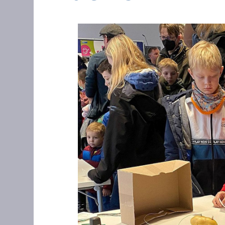
Zeige
grösseres
Bild