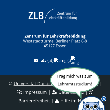
Zentrum für Lehrkräftebildung
Weststadttürme, Berliner Platz 6-8
45127 Essen
{at}
(.)
Frag mich was zum
©
Universität Duisburg-Essen
|
Sitemap
|
Lehramtsstudium!
Impressum
|
Datenschutz
|
Barrierefreiheit
|
Hilfe im Notfall