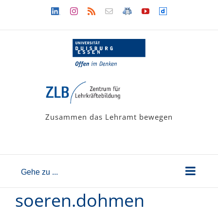
Zum
Linkedin
Instagram
Rss
Newsletter
LehramtsWiki
YouTube
Dailymotion
Inhalt
springen
Zusammen das Lehramt bewegen
Gehe zu ...
soeren.dohmen