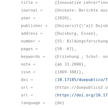
  title = 	{Innovative Lehrer*innenbildung: Das Projekt Professionalisierung f{\"u}r Vielfalt (ProViel)},

  journal = 	{Unikate: Berichte aus Forschung und Lehre},

  year = 	{2020},

  publisher = 	{Universit{\"a}t Duisburg-Essen},

  address = 	{Duisburg, Essen},

  number = 	{55: Bildungsforschung: Auf dem Weg zu einer evidenzbasierten Bildung},

  pages = 	{58--67},

  keywords = 	{Erziehung ; Schul- und Bildungswesen; Education},

  note = 	{ab 33.2008},

  issn = 	{1869-3881},

  doi = 	{
10.17185/duepublico/7
  url = 	{https://duepublico2.uni-due.de/receive/duepublico_mods_00073238},

  url = 	{
https://doi.org/10.17
  language = 	{de}
