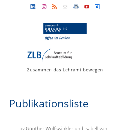
Zum
Linkedin
Instagram
Rss
Newsletter
LehramtsWiki
YouTube
Dailymotion
Inhalt
springen
Zusammen das Lehramt bewegen
Publikationsliste
by Günther Wolfswinkler und Isabell van