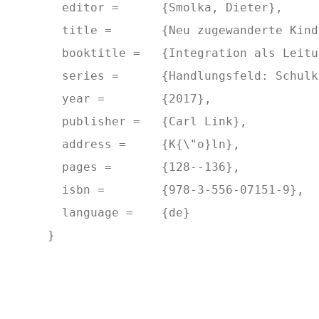
  editor = 	{Smolka, Dieter},

  title = 	{Neu zugewanderte Kinder und Jugendliche f{\"o}rdern: ein Praxisbericht aus der Universit{\"a}t Duisburg-Essen},

  booktitle = 	{Integration als Leitungsaufgabe: Konzepte und Beispiele f{\"u}r Schulen},

  series = 	{Handlungsfeld: Schulkultur},

  year = 	{2017},

  publisher = 	{Carl Link},

  address = 	{K{\"o}ln},

  pages = 	{128--136},

  isbn = 	{978-3-556-07151-9},

  language = 	{de}

}