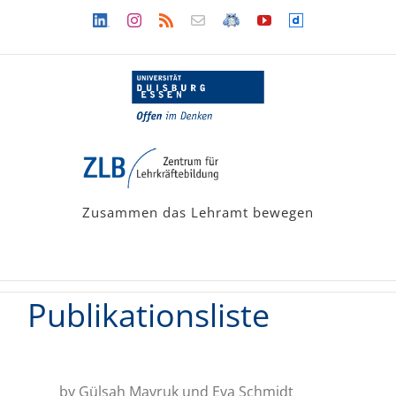
Zum
Linkedin
Instagram
Rss
Newsletter
LehramtsWiki
YouTube
Dailymotion
Inhalt
springen
Zusammen das Lehramt bewegen
Publikationsliste
by Gülsah Mavruk und Eva Schmidt