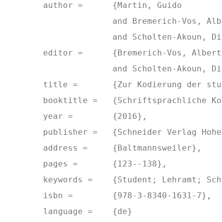
  author = 	{Martin, Guido

		and Bremerich-Vos, Albert

		and Scholten-Akoun, Dirk},

  editor = 	{Bremerich-Vos, Albert

		and Scholten-Akoun, Dirk},

  title = 	{Zur Kodierung der studentischen Texte},

  booktitle = 	{Schriftsprachliche Kompetenzen von Lehramtsstudierenden in der Studieneingangsphase: eine empirische Untersuchung},

  year = 	{2016},

  publisher = 	{Schneider Verlag Hohengehren GmbH},

  address = 	{Baltmannsweiler},

  pages = 	{123--138},

  keywords = 	{Student; Lehramt; Schriftsprache; Studienanfang},

  isbn = 	{978-3-8340-1631-7},

  language = 	{de}
