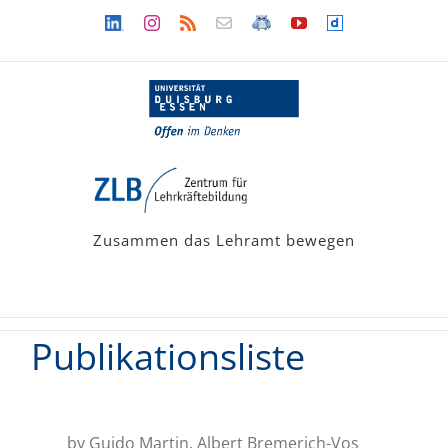
Zum
Linkedin
Instagram
Rss
Newsletter
LehramtsWiki
YouTube
Dailymotion
Inhalt
springen
Zusammen das Lehramt bewegen
Publikationsliste
by Guido Martin, Albert Bremerich-Vos