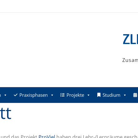
Zusa
n
Praxisphasen
Projekte
Studium
tt
 und das Projekt
ProViel
haben drei Lehr-/Lernräume gesch