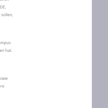
UDE,
sollen,
Campus
en hat.
sowie
ere