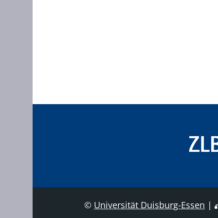
©
Universität Duisburg-Essen
|