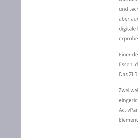
und tec
aber au
digitale
erprobe
Einer d
Essen, 
Das ZLB
Zwei we
eingeri
ActivPa
Element