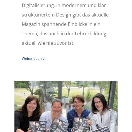
Digitalisierung. In modernem und klar
strukturiertem Design gibt das aktuelle
Magazin spannende Einblicke in ein
Thema, das auch in der Lehrerbildung
aktuell wie nie zuvor ist.
Weiterlesen
Neues Print-Format: ZLB-Broschüre ist erschienen