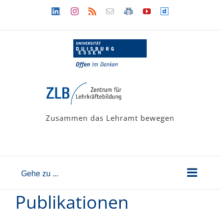
Zum
Linkedin
Instagram
Rss
Newsletter
LehramtsWiki
YouTube
Dailymotion
Inhalt
springen
Zusammen das Lehramt bewegen
Gehe zu ...
Publikationen