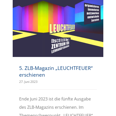
5. ZLB-Magazin „LEUCHTFEUER“ erschienen
5. ZLB-Magazin „LEUCHTFEUER“
erschienen
27. Juni 2023
Ende Juni 2023 ist die fünfte Ausgabe
des ZLB-Magazins erschienen. Im
Themenschwerpunkt „LEUCHTFEUER“