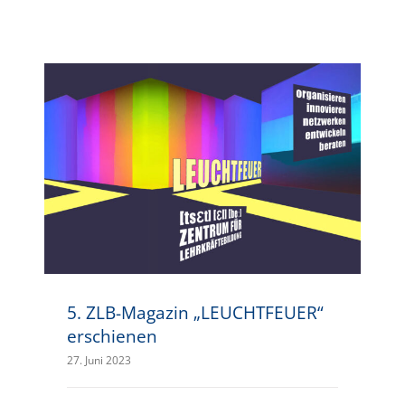
5. ZLB-Magazin „LEUCHTFEUER“ erschienen
5. ZLB-Magazin „LEUCHTFEUER“
erschienen
27. Juni 2023