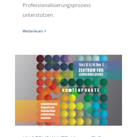
Professionalisierungsprozess
unterstützen.
Weiterlesen
KNOTENPUNKTE: Viertes ZLB-Magazin ist erschienen