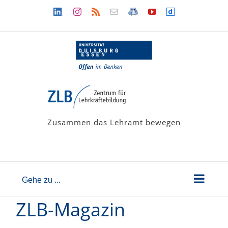
Zum
Linkedin
Instagram
Rss
Newsletter
LehramtsWiki
YouTube
Dailymotion
Inhalt
springen
Zusammen das Lehramt bewegen
Gehe zu ...
ZLB-Magazin