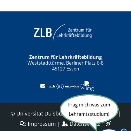
Zentrum für Lehrkräftebildung
Weststadttürme, Berliner Platz 6-8
45127 Essen
{at}
(.)
Frag mich was zum
©
Universität Duisburg-Essen
|
Sitemap
|
Lehramtsstudium!
Impressum
|
Datenschutz
|