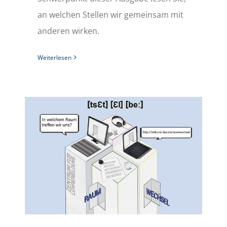
an welchen Stellen wir gemeinsam mit
anderen wirken.
Weiterlesen
Dritte Ausgabe des ZLB-Magazins mit Schwerpunkt Raumwechsel