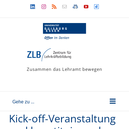
Zum
Linkedin
Instagram
Rss
Newsletter
LehramtsWiki
YouTube
Dailymotion
Inhalt
springen
Zusammen das Lehramt bewegen
Gehe zu ...
Kick-off-Veranstaltung