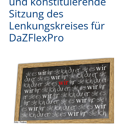
und konstituierende
Sitzung des
Lenkungskreises für
DaZFlexPro
Zeige
grösseres
Bild