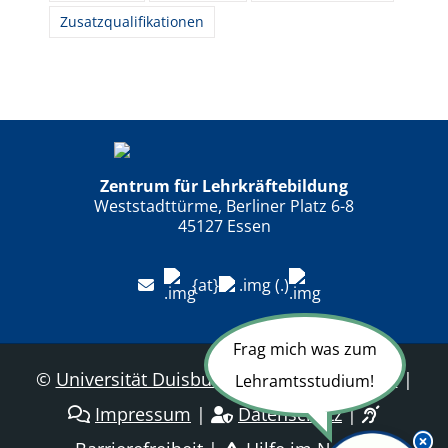
Zusatzqualifikationen
Zentrum für Lehrkräftebildung
Weststadttürme, Berliner Platz 6-8
45127 Essen
{at}
(.)
Frag mich was zum
©
Universität Duisburg-Essen
|
Sitemap
|
Lehramtsstudium!
Impressum
|
Datenschutz
|