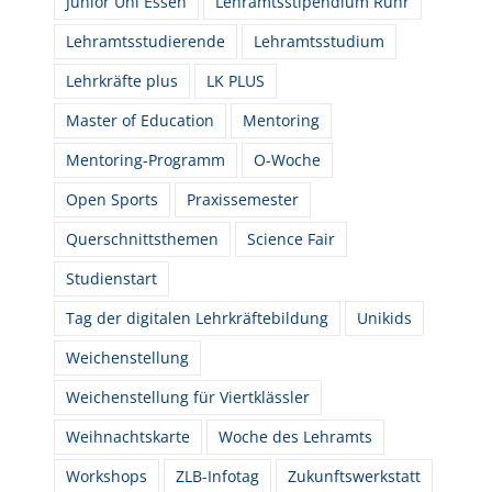
Junior Uni Essen
Lehramtsstipendium Ruhr
Lehramtsstudierende
Lehramtsstudium
Lehrkräfte plus
LK PLUS
Master of Education
Mentoring
Mentoring-Programm
O-Woche
Open Sports
Praxissemester
Querschnittsthemen
Science Fair
Studienstart
Tag der digitalen Lehrkräftebildung
Unikids
Weichenstellung
Weichenstellung für Viertklässler
Weihnachtskarte
Woche des Lehramts
Workshops
ZLB-Infotag
Zukunftswerkstatt