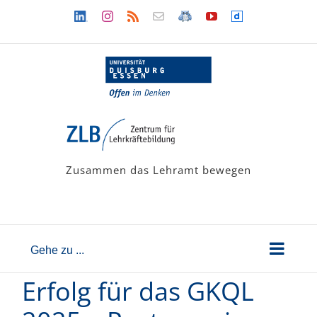
Zum
Linkedin
Instagram
Rss
Newsletter
LehramtsWiki
YouTube
Dailymotion
Inhalt
springen
Zusammen das Lehramt bewegen
Gehe zu ...
Erfolg für das GKQL