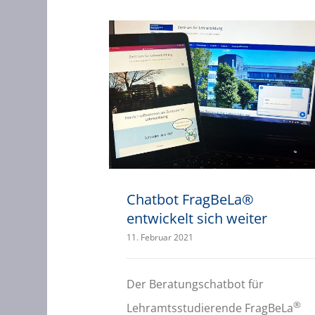
Chatbot FragBeLa® entwickelt sich weiter
Chatbot FragBeLa®
entwickelt sich weiter
11. Februar 2021
Der Beratungschatbot für
®
Lehramtsstudierende FragBeLa