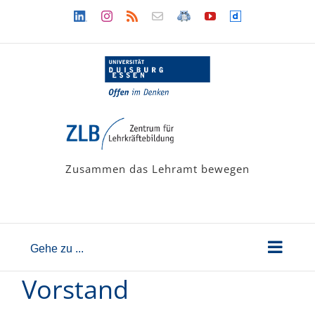
Zum
Linkedin
Instagram
Rss
Newsletter
LehramtsWiki
YouTube
Dailymotion
Inhalt
springen
Zusammen das Lehramt bewegen
Gehe zu ...
Vorstand