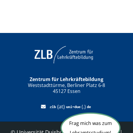
Zentrum für Lehrkräftebildung
Weststadttürme, Berliner Platz 6-8
45127 Essen
{at}
(.)
Frag mich was zum
©
Universität Duisburg-Essen
|
Sitemap
|
Lehramtsstudium!