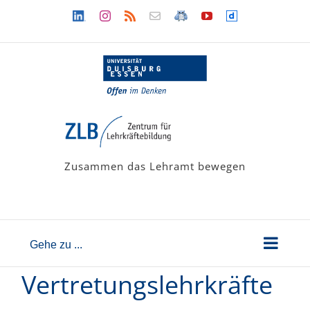
Zum
Linkedin
Instagram
Rss
Newsletter
LehramtsWiki
YouTube
Dailymotion
Inhalt
springen
Zusammen das Lehramt bewegen
Gehe zu ...
Vertretungslehrkräfte