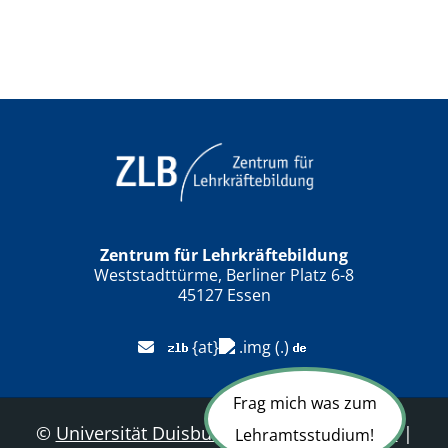
Zentrum für Lehrkräftebildung
Weststadttürme, Berliner Platz 6-8
45127 Essen
{at}
(.)
Frag mich was zum
©
Universität Duisburg-Essen
|
Sitemap
|
Lehramtsstudium!