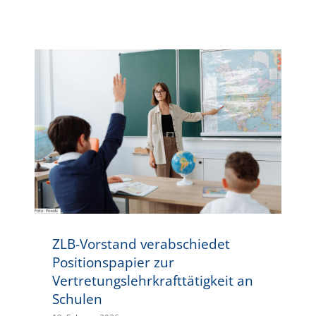
ZLB-Vorstand verabschiedet Positionspapier zur Vertretungslehrkrafttätigkeit an Schulen
ZLB-Vorstand verabschiedet
Positionspapier zur
Vertretungslehrkrafttätigkeit an
Schulen