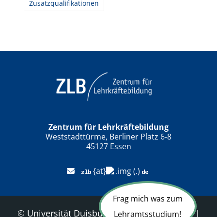
Zusatzqualifikationen
Zentrum für Lehrkräftebildung
Weststadttürme, Berliner Platz 6-8
45127 Essen
{at}
(.)
Frag mich was zum
©
Universität Duisburg-Essen
|
Sitemap
|
Lehramtsstudium!