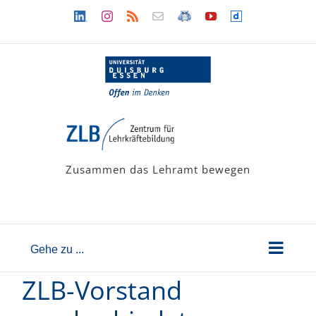
Zum
Linkedin
Instagram
Rss
Newsletter
LehramtsWiki
YouTube
Dailymotion
Inhalt
springen
Zusammen das Lehramt bewegen
Gehe zu ...
ZLB-Vorstand