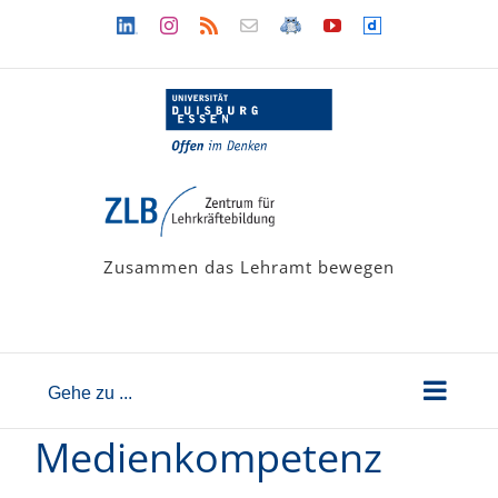
Zum
Linkedin
Instagram
Rss
Newsletter
LehramtsWiki
YouTube
Dailymotion
Inhalt
springen
Zusammen das Lehramt bewegen
Gehe zu ...
Medienkompetenz