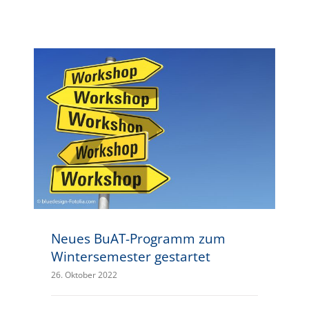
Neues BuAT-Programm zum Wintersemester gestartet
Neues BuAT-Programm zum
Wintersemester gestartet
26. Oktober 2022