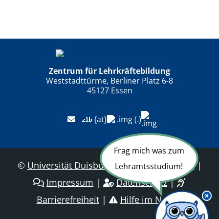
Zentrum für Lehrkräftebildung
Weststadttürme, Berliner Platz 6-8
45127 Essen
{at}
(.)
Frag mich was zum
©
Universität Duisburg-Essen
|
Sitemap
|
Lehramtsstudium!
Impressum
|
Datenschutz
|
Barrierefreiheit
|
Hilfe im Notfall