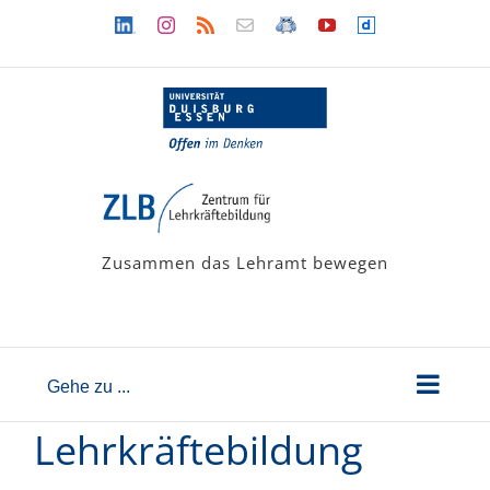
Zum
Linkedin
Instagram
Rss
Newsletter
LehramtsWiki
YouTube
Dailymotion
Inhalt
springen
Zusammen das Lehramt bewegen
Gehe zu ...
Lehrkräftebildung