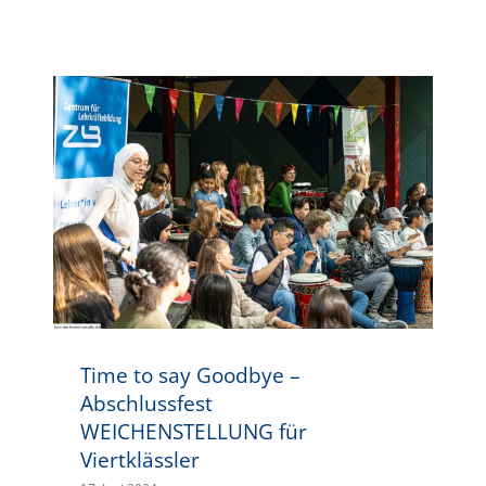
Time to say Goodbye – Abschlussfest WEICHENSTELLUNG für Viertklässler
Time to say Goodbye –
Abschlussfest
WEICHENSTELLUNG für
Viertklässler