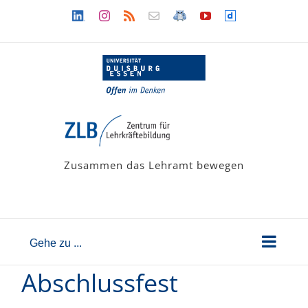
Zum
Linkedin
Instagram
Rss
Newsletter
LehramtsWiki
YouTube
Dailymotion
Inhalt
springen
Zusammen das Lehramt bewegen
Gehe zu ...
Abschlussfest