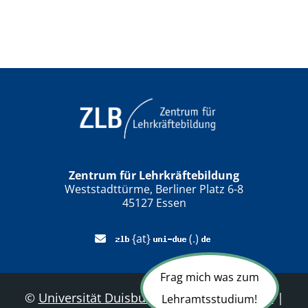
Zentrum für Lehrkräftebildung
Weststadttürme, Berliner Platz 6-8
45127 Essen
{at}
(.)
Frag mich was zum
©
Universität Duisburg-Essen
|
Sitemap
|
Lehramtsstudium!