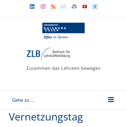
Zum
Linkedin
Instagram
Rss
Newsletter
LehramtsWiki
YouTube
Dailymotion
Inhalt
springen
Zusammen das Lehramt bewegen
Gehe zu ...
Vernetzungstag