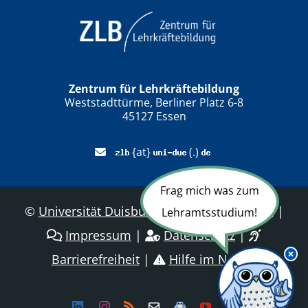
Zentrum für Lehrkräftebildung
Weststadttürme, Berliner Platz 6-8
45127 Essen
{at}
(.)
Frag mich was zum
©
Universität Duisburg-Essen
|
Sitemap
|
Lehramtsstudium!
Impressum
|
Datenschutz
|
Barrierefreiheit
|
Hilfe im Notfall
Linkedin
Instagram
Rss
Newsletter
LehramtsWiki
YouTube
Dailymotion