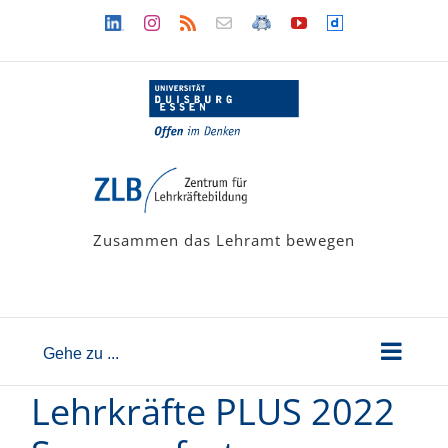
Zum
Linkedin
Instagram
Rss
Newsletter
LehramtsWiki
YouTube
Dailymotion
Inhalt
springen
Zusammen das Lehramt bewegen
Gehe zu ...
Lehrkräfte PLUS 2022