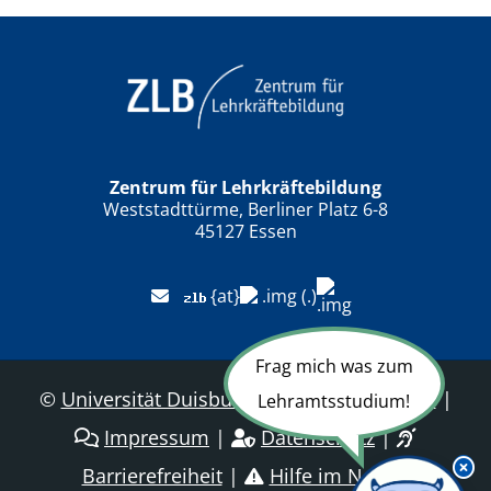
Zentrum für Lehrkräftebildung
Weststadttürme, Berliner Platz 6-8
45127 Essen
{at}
(.)
Frag mich was zum
©
Universität Duisburg-Essen
|
Sitemap
|
Lehramtsstudium!
Impressum
|
Datenschutz
|
Barrierefreiheit
|
Hilfe im Notfall