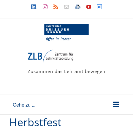
Zum
Linkedin
Instagram
Rss
Newsletter
LehramtsWiki
YouTube
Dailymotion
Inhalt
springen
Zusammen das Lehramt bewegen
Gehe zu ...
Herbstfest