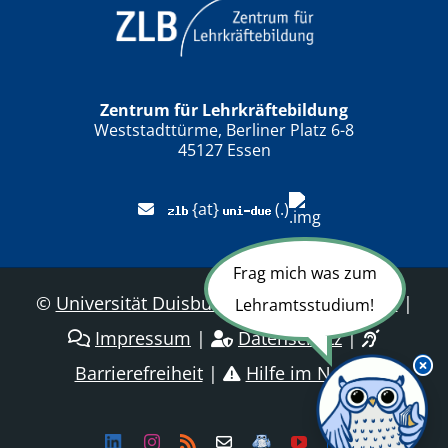
Zentrum für Lehrkräftebildung
Weststadttürme, Berliner Platz 6-8
45127 Essen
{at}
(.)
Frag mich was zum
©
Universität Duisburg-Essen
|
Sitemap
|
Lehramtsstudium!
Impressum
|
Datenschutz
|
Barrierefreiheit
|
Hilfe im Notfall
Linkedin
Instagram
Rss
Newsletter
LehramtsWiki
YouTube
Dailymotion