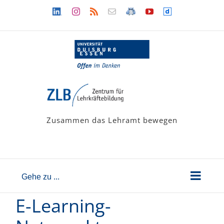
Zum
Linkedin
Instagram
Rss
Newsletter
LehramtsWiki
YouTube
Dailymotion
Inhalt
springen
Zusammen das Lehramt bewegen
Gehe zu ...
E-Learning-