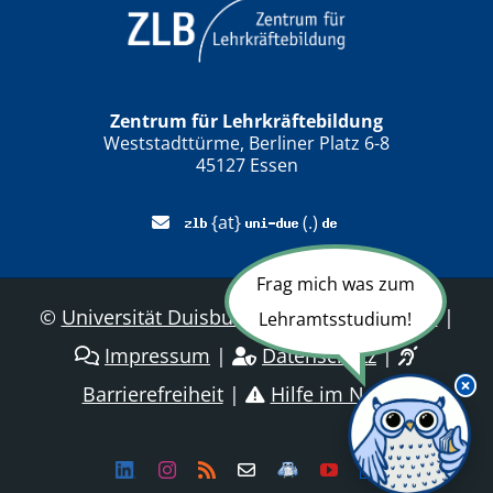
Zentrum für Lehrkräftebildung
Weststadttürme, Berliner Platz 6-8
45127 Essen
{at}
(.)
Frag mich was zum
©
Universität Duisburg-Essen
|
Sitemap
|
Lehramtsstudium!
Impressum
|
Datenschutz
|
Barrierefreiheit
|
Hilfe im Notfall
Linkedin
Instagram
Rss
Newsletter
LehramtsWiki
YouTube
Dailymotion