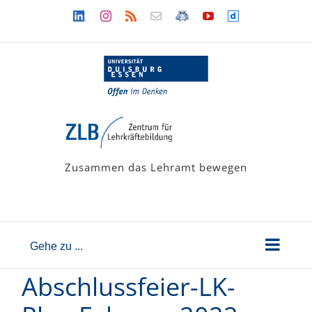
Zum
Linkedin
Instagram
Rss
Newsletter
LehramtsWiki
YouTube
Dailymotion
Inhalt
springen
Zusammen das Lehramt bewegen
Gehe zu ...
Abschlussfeier-LK-