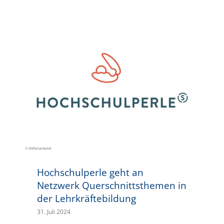
Hochschulperle geht an Netzwerk Querschnittsthemen in der Lehrkräftebildung
Hochschulperle geht an
Netzwerk Querschnittsthemen in
der Lehrkräftebildung
31. Juli 2024