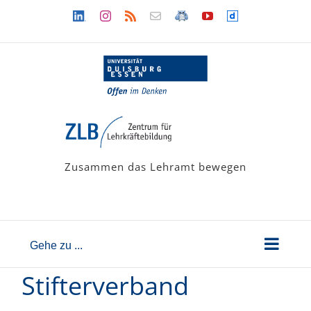
Zum
Linkedin
Instagram
Rss
Newsletter
LehramtsWiki
YouTube
Dailymotion
Inhalt
springen
Zusammen das Lehramt bewegen
Gehe zu ...
Stifterverband