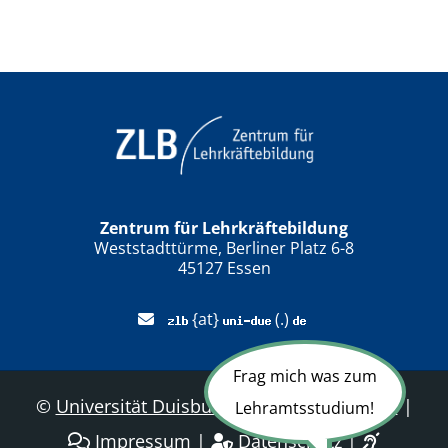
Zentrum für Lehrkräftebildung
Weststadttürme, Berliner Platz 6-8
45127 Essen
{at}
(.)
Frag mich was zum
©
Universität Duisburg-Essen
|
Sitemap
|
Lehramtsstudium!
Impressum
|
Datenschutz
|